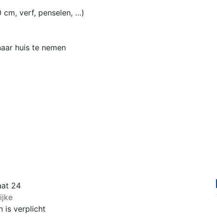
 cm, verf, penselen, …)
naar huis te nemen
aat 24
ijke
 is verplicht