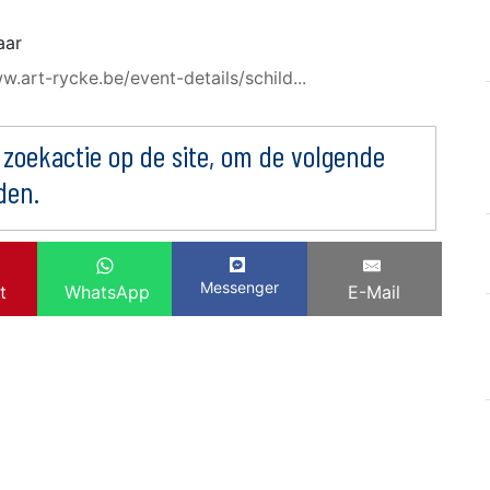
aar
w.art-rycke.be/event-details/schild...
 zoekactie op de site, om de volgende
den.
Messenger
t
WhatsApp
E-Mail