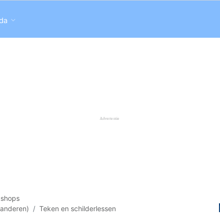
da
kshops
aanderen)
Teken en schilderlessen