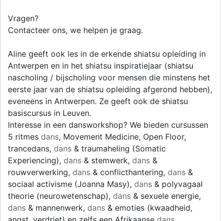
Vragen?
Contacteer ons, we helpen je graag.
Aline geeft ook les in de erkende shiatsu opleiding in
Antwerpen en in het shiatsu inspiratiejaar (shiatsu
nascholing / bijscholing voor mensen die minstens het
eerste jaar van de shiatsu opleiding afgerond hebben),
eveneens in Antwerpen. Ze geeft ook de shiatsu
basiscursus in Leuven.
Interesse in een dansworkshop? We bieden cursussen
5 ritmes
dans
, Movement Medicine, Open Floor,
trancedans,
dans
& traumaheling (Somatic
Experiencing),
dans
& stemwerk,
dans
&
rouwverwerking,
dans
& conflicthantering,
dans
&
sociaal activisme (Joanna Masy),
dans
& polyvagaal
theorie (neurowetenschap),
dans
& sexuele energie,
dans
& mannenwerk,
dans
& emoties (kwaadheid,
angst, verdriet) en zelfs een Afrikaanse
dans