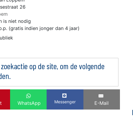
sestraat 26
pem
 is niet nodig
p.p. (gratis indien jonger dan 4 jaar)
ubliek
 zoekactie op de site, om de volgende
den.
Messenger
t
WhatsApp
E-Mail