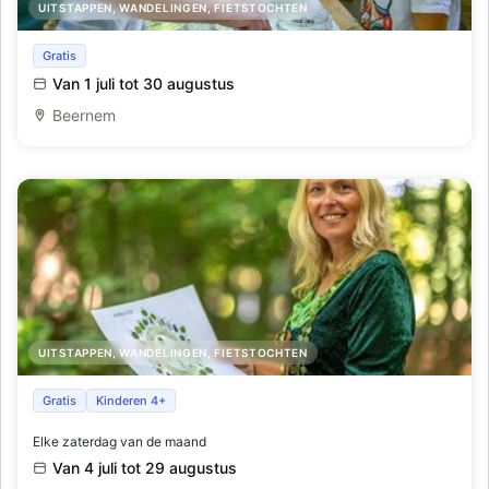
UITSTAPPEN, WANDELINGEN, FIETSTOCHTEN
Natuurleuk
Gratis
Van 1 juli tot 30 augustus
Beernem
UITSTAPPEN, WANDELINGEN, FIETSTOCHTEN
Magische ontmoetingen
Gratis
Kinderen 4+
Elke zaterdag van de maand
Van 4 juli tot 29 augustus