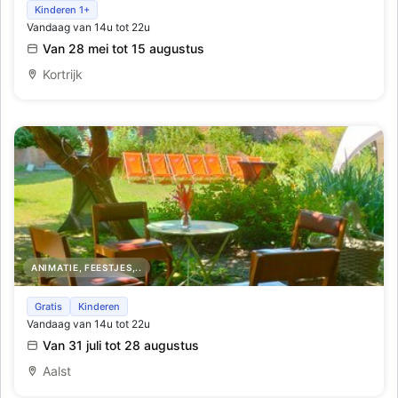
Barlocal
Kinderen 1+
Vandaag van 14u tot 22u
Van 28 mei tot 15 augustus
Kortrijk
ANIMATIE, FEESTJES,..
Zomer In De Pastorie
Gratis
Kinderen
Vandaag van 14u tot 22u
Van 31 juli tot 28 augustus
Aalst