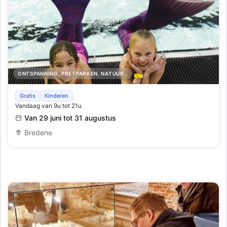
ONTSPANNING, PRETPARKEN, NATUUR..
Lago Large tijdens de zomervakantie
Gratis
Kinderen
Vandaag van 9u tot 21u
Van 29 juni tot 31 augustus
Bredene