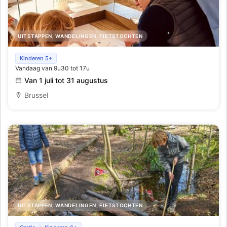
UITSTAPPEN, WANDELINGEN, FIETSTOCHTEN
Ondergrondse speurtocht
Kinderen 5+
Vandaag van 9u30 tot 17u
Van 1 juli tot 31 augustus
Brussel
UITSTAPPEN, WANDELINGEN, FIETSTOCHTEN