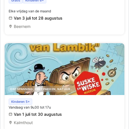
Bos op stelten
Gratis
Kinderen 6+
Elke vrijdag van de maand
Van 3 juli tot 28 augustus
Beernem
ONTSPANNING, PRETPARKEN, NATUUR..
Zoek een Schat van Vlieg in het Suske en Wiske Museum
Kinderen 5+
Vandaag van 9u30 tot 17u
tijdens de zomervakantie
Van 1 juli tot 30 augustus
Kalmthout