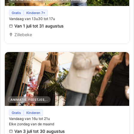
Kraak de code van de Schatkist van Vlieg
Gratis
Kinderen 7+
Vandaag van 13u30 tot 17u
Van 1 juli tot 31 augustus
Zillebeke
ANIMATIE, FEESTJES,..
Horta x Veuve Clicquot Rooftop Terrace
Gratis
Kinderen
Vandaag van 16u tot 21u
Elke zondag van de maand
Van 3 juli tot 30 augustus