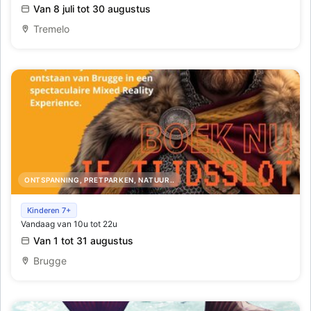
Van 8 juli tot 30 augustus
Tremelo
ONTSPANNING, PRETPARKEN, NATUUR..
Rise of Bruges - speel en beleef het ontstaan van
Kinderen 7+
Vandaag van 10u tot 22u
Brugge met familie en vrienden
Van 1 tot 31 augustus
Brugge