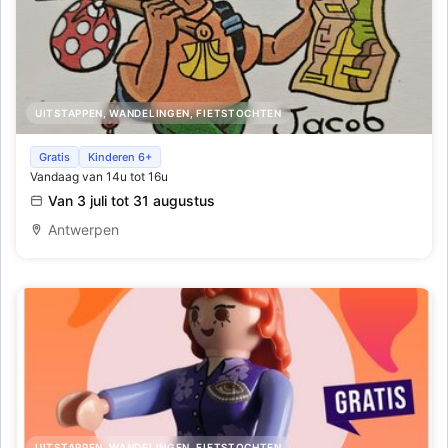
UITSTAPPEN, WANDELINGEN, FIETSTOCHTEN
Schat van vlieg zoektocht, heerlijk speurneuzen in de
Gratis
Kinderen 6+
Vandaag van 14u tot 16u
kerk - zoveel te beleven
Van 3 juli tot 31 augustus
Antwerpen
UITSTAPPEN, WANDELINGEN, FIETSTOCHTEN