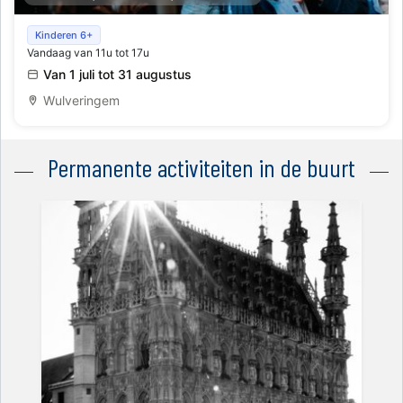
Kinderzoektocht 'Kraak de dagboekcode' (6+)
Kinderen 6+
Vandaag van 11u tot 17u
Van 1 juli tot 31 augustus
Wulveringem
Permanente activiteiten in de buurt