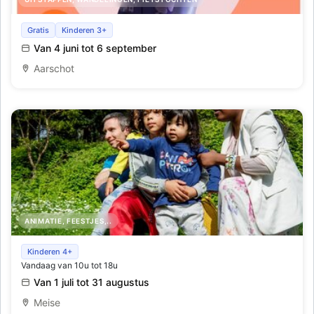
Kinderzoektocht Studio Flo
Gratis
Kinderen 3+
Van 4 juni tot 6 september
Aarschot
ANIMATIE, FEESTJES,..
Schatten van vlieg in de Plantentuin
Kinderen 4+
Vandaag van 10u tot 18u
Van 1 juli tot 31 augustus
Meise