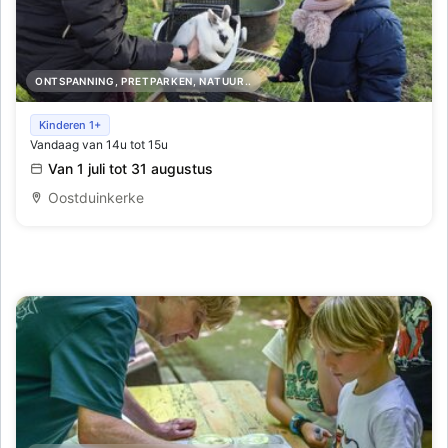
ONTSPANNING, PRETPARKEN, NATUUR..
Boerderijbezoek
Kinderen 1+
Vandaag van 14u tot 15u
Van 1 juli tot 31 augustus
Oostduinkerke