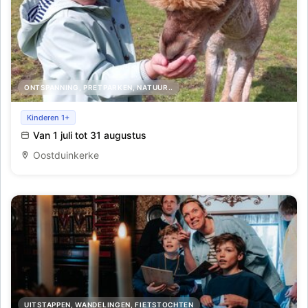
ONTSPANNING, PRETPARKEN, NATUUR..
Alpaca Wandeling
Kinderen 1+
Van 1 juli tot 31 augustus
Oostduinkerke
UITSTAPPEN, WANDELINGEN, FIETSTOCHTEN