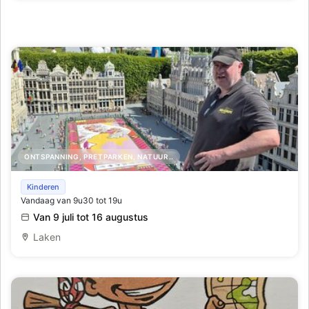
ONTSPANNING, PRETPARKEN, NATUUR..
Avant-première van het Bloementapijt van de Grote
Kinderen
Vandaag van 9u30 tot 19u
Markt in Mini-Europe
Van 9 juli tot 16 augustus
Laken