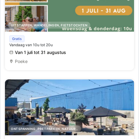
UITSTAPPEN, WANDELINGEN, FIETSTOCHTEN
Zomerbar Koetshuis
Gratis
Vandaag van 10u tot 20u
Van 1 juli tot 31 augustus
Poeke
ONTSPANNING, PRETPARKEN, NATUUR..