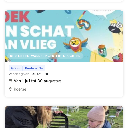
UITSTAPPEN, WANDELINGEN, FIETSTOCHTEN
Schatten van Vlieg in De Watersnip
Gratis
Kinderen 1+
Vandaag van 13u tot 17u
Van 1 juli tot 30 augustus
Koersel