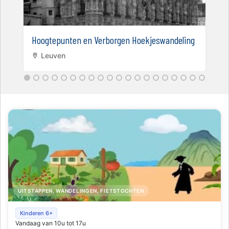
Hoogtepunten en Verborgen Hoekjeswandeling
Leuven
UITSTAPPEN, WANDELINGEN, FIETSTOCHTEN
Schatten van Vlieg - Damiaan met groene vingers
Kinderen 6+
Vandaag van 10u tot 17u