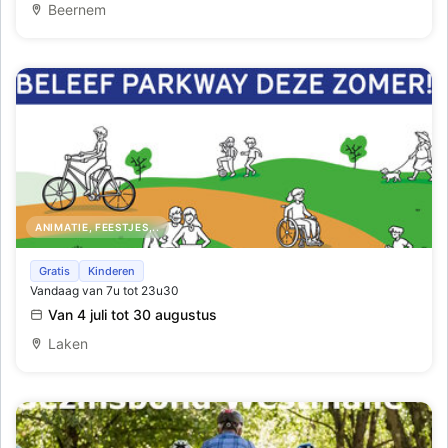
Beernem
ANIMATIE, FEESTJES,..
Ontdek deze zomer Parkway ! ☀️
Gratis
Kinderen
Vandaag van 7u tot 23u30
Van 4 juli tot 30 augustus
Laken