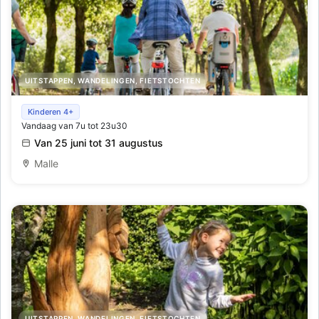
UITSTAPPEN, WANDELINGEN, FIETSTOCHTEN
Fietszoektocht voor gezinnen
Kinderen 4+
Vandaag van 7u tot 23u30
Van 25 juni tot 31 augustus
Malle
UITSTAPPEN, WANDELINGEN, FIETSTOCHTEN