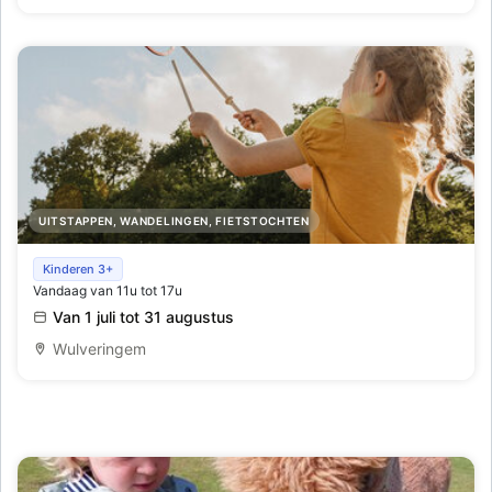
UITSTAPPEN, WANDELINGEN, FIETSTOCHTEN
Spelen in het kasteelpark van Beauvoorde
Kinderen 3+
Vandaag van 11u tot 17u
Van 1 juli tot 31 augustus
Wulveringem