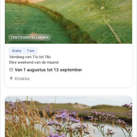
TENTOONSTELLINGEN
Tentoonstelling: Nieuwe schilderijen en etsen van Mitsuo
Gratis
7 km
Vandaag van 11u tot 18u
Shiraishi
Elke weekend van de maand
Van 1 augustus tot 13 september
Knokke