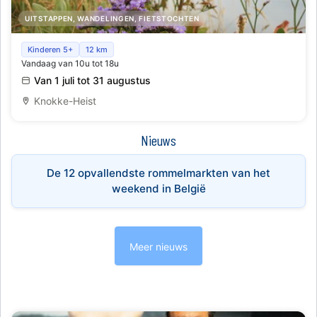
UITSTAPPEN, WANDELINGEN, FIETSTOCHTEN
Zomer in het Zwin
Kinderen 5+
12 km
Vandaag van 10u tot 18u
Van 1 juli tot 31 augustus
Knokke-Heist
Nieuws
De 12 opvallendste rommelmarkten van het
weekend in België
Meer nieuws