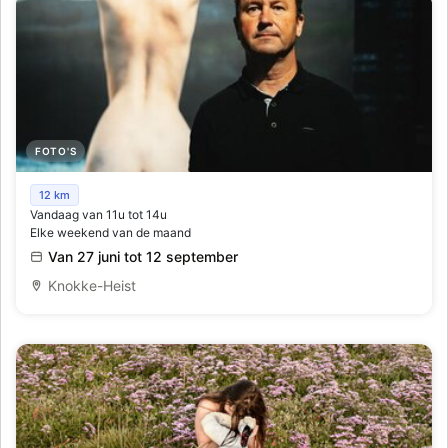
FOTO'S
Rondleidingen fototentoonstelling MortAmour
12 km
Vandaag van 11u tot 14u
Elke weekend van de maand
Van 27 juni tot 12 september
Knokke-Heist