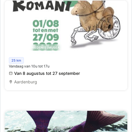
KUNST,GESCHIEDENIS (MUSEA..)
Rondreizende tentoonstelling Ludi Romani (G)een
25 km
Vandaag van 10u tot 17u
Kinderspel
Van 8 augustus tot 27 september
Aardenburg