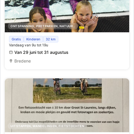
ONTSPANNING, PRETPARKEN, NATUUR..
Lago Large tijdens de zomervakantie
Gratis
Kinderen
32 km
Vandaag van 9u tot 19u
Van 29 juni tot 31 augustus
Bredene
UITSTAPPEN, WANDELINGEN, FIETSTOCHTEN