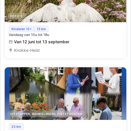
FOTO'S
Fototentoonstelling Mort Amour
Kinderen 12+
13 km
Vandaag van 10u tot 18u
Van 12 juni tot 13 september
Knokke-Heist
UITSTAPPEN, WANDELINGEN, FIETSTOCHTEN
Fotozoektocht 'Ogen open, een blik vertelt'
23 km