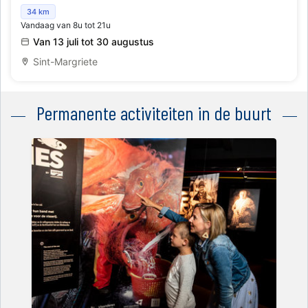
47e familiale Fietszoektocht Feestcomité
34 km
Vandaag van 8u tot 21u
Van 13 juli tot 30 augustus
Sint-Margriete
Permanente activiteiten in de buurt