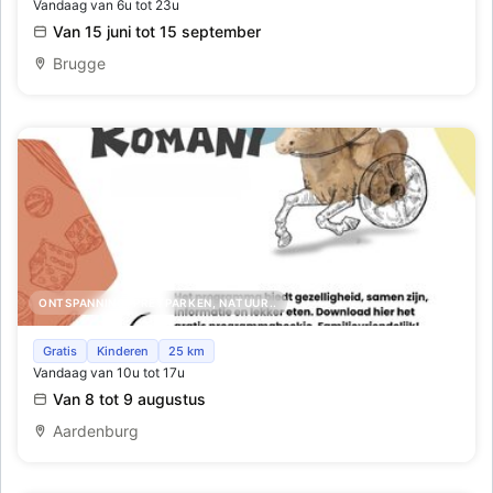
Vandaag van 6u tot 23u
Van 15 juni tot 15 september
Brugge
ONTSPANNING, PRETPARKEN, NATUUR..
Tweedaags Romeins Festival Ludi Romani (G)een
Gratis
Kinderen
25 km
Vandaag van 10u tot 17u
kinderspel
Van 8 tot 9 augustus
Aardenburg