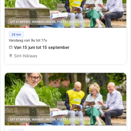
UITSTAPPEN, WANDELINGEN, FIETSTOCHTEN
Mercatorzoektocht - Op speurtocht langs historie en
28 km
Vandaag van 9u tot 17u
avontuur
Van 15 juni tot 15 september
Sint-Niklaas
UITSTAPPEN, WANDELINGEN, FIETSTOCHTEN