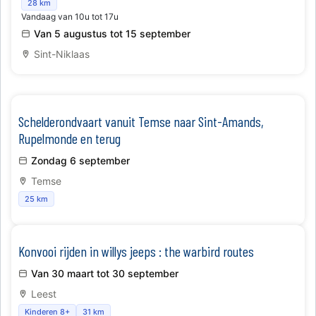
Mercatorzoektocht - Op speurtocht langs historie en
28 km
Vandaag van 10u tot 17u
avontuur
Van 5 augustus tot 15 september
Sint-Niklaas
Schelderondvaart vanuit Temse naar Sint-Amands,
Rupelmonde en terug
Zondag 6 september
Temse
25 km
Konvooi rijden in willys jeeps : the warbird routes
Van 30 maart tot 30 september
Leest
Kinderen 8+
31 km