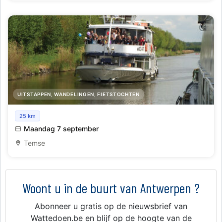
UITSTAPPEN, WANDELINGEN, FIETSTOCHTEN
Dagtocht vanuit Temse en schelle naar hartje Mechelen
25 km
Maandag 7 september
Temse
Woont u in de buurt van Antwerpen ?
Abonneer u gratis op de nieuwsbrief van
Wattedoen.be en blijf op de hoogte van de