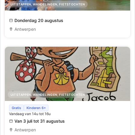
UITSTAPPEN, WANDELINGEN, FIETSTOCHTEN
Vaart naar het Deurganckdok
Donderdag 20 augustus
Antwerpen
UITSTAPPEN, WANDELINGEN, FIETSTOCHTEN
Schat van vlieg zoektocht, heerlijk speurneuzen in de
Gratis
Kinderen 6+
Vandaag van 14u tot 16u
kerk - zoveel te beleven
Van 3 juli tot 31 augustus
Antwerpen