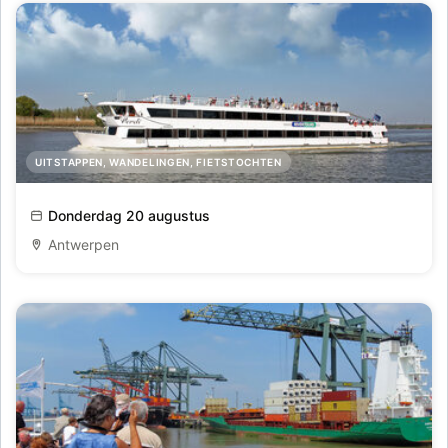
UITSTAPPEN, WANDELINGEN, FIETSTOCHTEN
Ontdek het historische en hedendaagse Antwerpen
Donderdag 20 augustus
Antwerpen