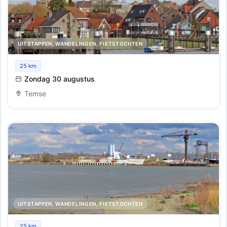
UITSTAPPEN, WANDELINGEN, FIETSTOCHTEN
Schelderondvaart vanuit Temse naar Rupelmonde, Sint-
25 km
Amands en terug
Zondag 30 augustus
Temse
UITSTAPPEN, WANDELINGEN, FIETSTOCHTEN
25 km