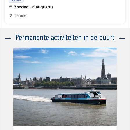
Schelderondvaart vanuit Temse met bezoek aan het
Noordelijk Eiland
Zondag 16 augustus
Temse
Permanente activiteiten in de buurt