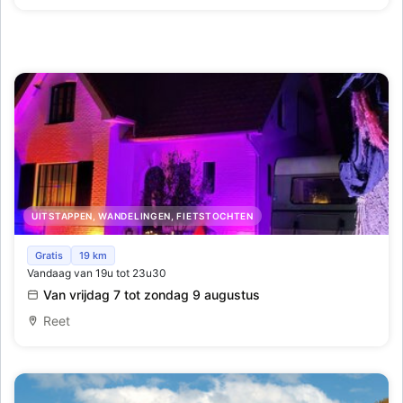
UITSTAPPEN, WANDELINGEN, FIETSTOCHTEN
Lichtfeeten Reet
Gratis
19 km
Vandaag van 19u tot 23u30
Van vrijdag 7 tot zondag 9 augustus
Reet