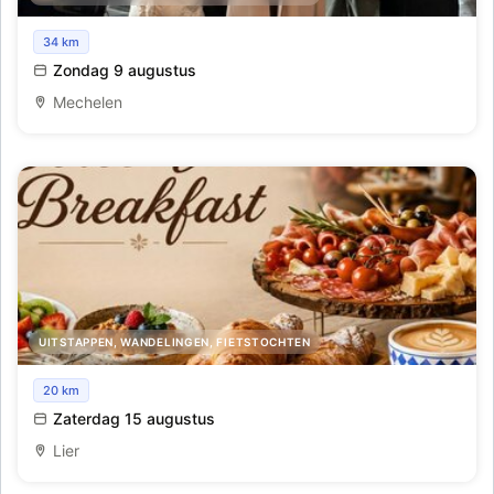
Oude Meesters en Mechelen
34 km
Zondag 9 augustus
Mechelen
UITSTAPPEN, WANDELINGEN, FIETSTOCHTEN
Dolce Vita Breakfast
20 km
Zaterdag 15 augustus
Lier