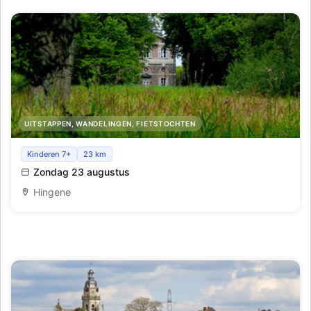
UITSTAPPEN, WANDELINGEN, FIETSTOCHTEN
Stiltewandeling
Kinderen 7+
23 km
Zondag 23 augustus
Hingene