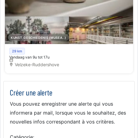
KUNST,GESCHIEDENIS (MUSEA..)
Archeocentrum Velzeke
29 km
Vandaag van 9u tot 17u
Velzeke-Ruddershove
Créer une alerte
Vous pouvez enregistrer une alerte qui vous
informera par mail, lorsque vous le souhaitez, des
nouvelles infos correspondant à vos critères.
Catégorie: