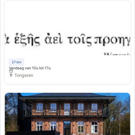
KUNST,GESCHIEDENIS (MUSEA..)
Gallo-Romeins Museum
27 km
Vandaag van 10u tot 17u
Tongeren