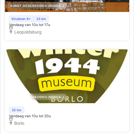
KUNST,GESCHIEDENIS (MUSEA..)
Liberation Garden - wo Ii-museum
Kinderen 6+
33 km
Vandaag van 10u tot 17u
Leopoldsburg
KUNST,GESCHIEDENIS (MUSEA..)
Museum Winter 1944
35 km
Vandaag van 10u tot 20u
Borlo