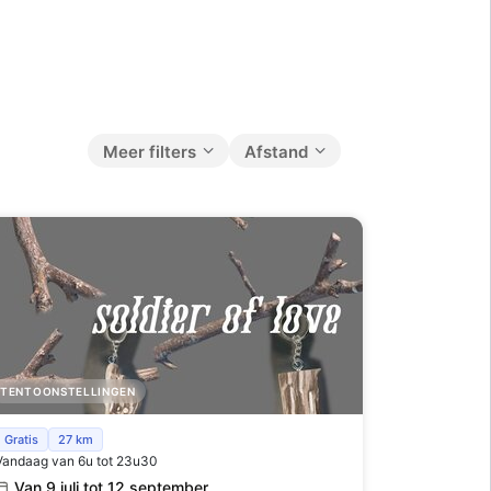
Meer filters
Afstand
TENTOONSTELLINGEN
Zachte kreten in Paradise Fields
Gratis
27 km
Vandaag van 6u tot 23u30
Van 9 juli tot 12 september