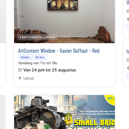
U
TENTOONSTELLINGEN
ArtContest Window - Xavier Duffaut - Red
I
Planet Vol.3
Gratis
30 km
Vandaag van 11u tot 18u
Van 24 juni tot 25 augustus
Ukkel