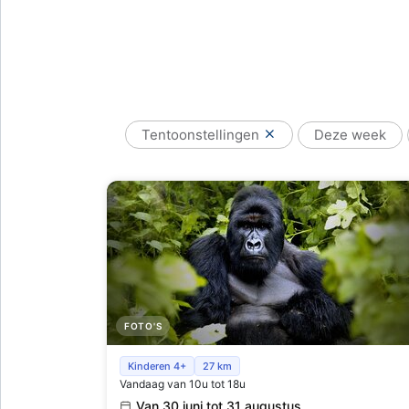
Tentoonstellingen
Deze week
FOTO'S
Een levend erfgoed – 100 jaar Nationaal Park
Kinderen 4+
27 km
Vandaag van 10u tot 18u
Virunga
Van 30 juni tot 31 augustus