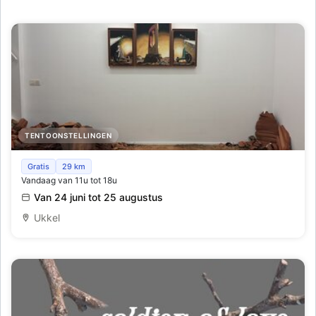
TENTOONSTELLINGEN
ArtContest Window - Xavier Duffaut - Red Planet Vol.3
Gratis
29 km
Vandaag van 11u tot 18u
Van 24 juni tot 25 augustus
Ukkel