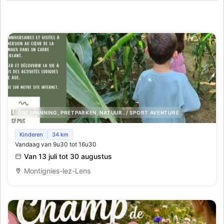
ONTSPANNING, PRETPARKEN, NATUUR../ SPORT AVENTURE
4e Reuzemaïsdoolhof van La Ferme du Parc opent zijn
Kinderen
34 km
Vandaag van 9u30 tot 16u30
deuren!
Van 13 juli tot 30 augustus
Montignies-lez-Lens