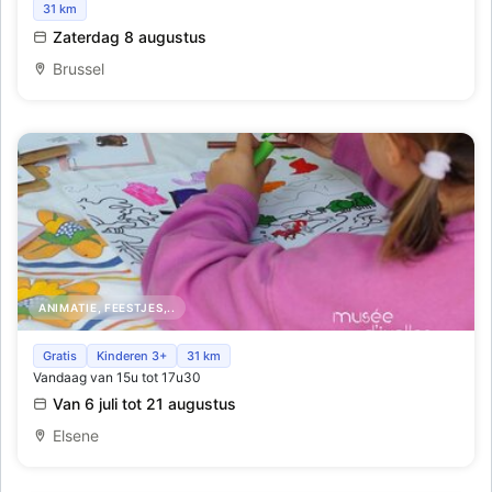
Interieurbezoek met gids aan Hôtel Solvay, Victor Horta
31 km
(in het Engels)
Zaterdag 8 augustus
Brussel
ANIMATIE, FEESTJES,..
Museum in't groen
Gratis
Kinderen 3+
31 km
Vandaag van 15u tot 17u30
Van 6 juli tot 21 augustus
Elsene