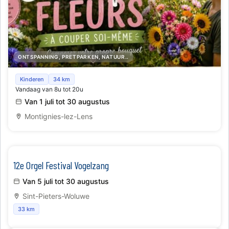
ONTSPANNING, PRETPARKEN, NATUUR..
Zelfplukbloemenveld – Zomer 2026
Kinderen
34 km
Vandaag van 8u tot 20u
Van 1 juli tot 30 augustus
Montignies-lez-Lens
12e Orgel Festival Vogelzang
Van 5 juli tot 30 augustus
Sint-Pieters-Woluwe
33 km