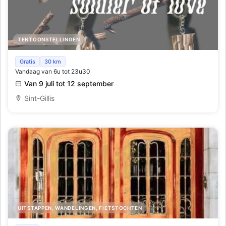
TENTOONSTELLINGEN
Zachte kreten in Paradise Fields
Gratis
30 km
Vandaag van 6u tot 23u30
Van 9 juli tot 12 september
Sint-Gillis
UITSTAPPEN, WANDELINGEN, FIETSTOCHTEN