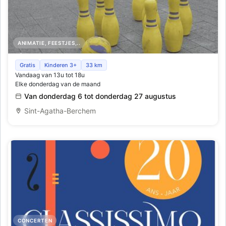
ANIMATIE, FEESTJES,..
Je Joue - Ik Speel
Gratis
Kinderen 3+
33 km
Vandaag van 13u tot 18u
Elke donderdag van de maand
Van donderdag 6 tot donderdag 27 augustus
Sint-Agatha-Berchem
CONCERTEN