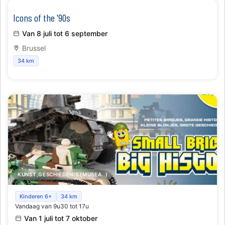
Icons of the '90s
Van 8 juli tot 6 september
Brussel
34 km
KUNST,GESCHIEDENIS (MUSEA..)
Cobi, Kleine Blokjes, Grote Geschiedenis
Kinderen 6+
34 km
Vandaag van 9u30 tot 17u
Van 1 juli tot 7 oktober