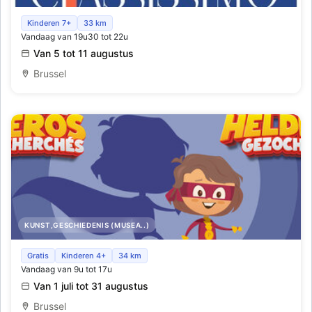
Classissimo
Kinderen 7+
33 km
Vandaag van 19u30 tot 22u
Van 5 tot 11 augustus
Brussel
KUNST,GESCHIEDENIS (MUSEA..)
Superhelden gezocht
Gratis
Kinderen 4+
34 km
Vandaag van 9u tot 17u
Van 1 juli tot 31 augustus
Brussel