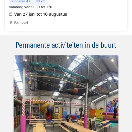
Waouw! verrassingskoffers
Kinderen 4+
33 km
Vandaag van 9u30 tot 17u
Van 27 juni tot 16 augustus
Brussel
Permanente activiteiten in de buurt