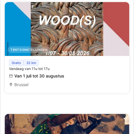
TENTOONSTELLINGEN
Tentoonstelling ‘WOOD(S)’
Gratis
32 km
Vandaag van 11u tot 17u
Van 1 juli tot 30 augustus
Brussel