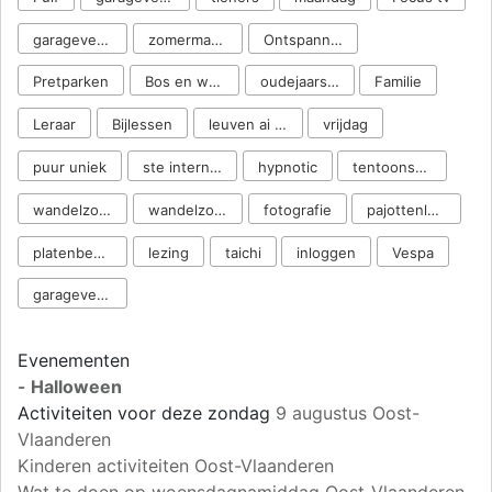
garageverkoop ste
zomermarkt
OntspanningUitstappen Wandelingen Fietst
Pretparken
Bos en water
oudejaarsavond
Familie
Leraar
Bijlessen
leuven ai resistance
vrijdag
puur uniek
ste internationale
hypnotic
tentoonstelling
wandelzoektocht door
wandelzoektocht
fotografie
pajottenland
platenbeurs
lezing
taichi
inloggen
Vespa
garageverkoop
Evenementen
-
Halloween
Activiteiten voor deze zondag
9 augustus Oost-
Vlaanderen
Kinderen activiteiten Oost-Vlaanderen