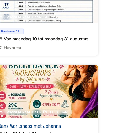
VOLWASSENEN/DANS/ SALSA
Salsa, Rueda, bachata & merengue zomer in
Kinderen 11+
Leuven
Van maandag 10 tot maandag 31 augustus
Heverlee
VOLWASSENEN/DANS/ ORIËNTAALSE DANS
Dans Workshops met Johanna