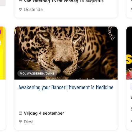
Van zaterdag 15 tot zondag 16 augustus
Oostende
VOLWASSENEN/DANS
Awakening your Dancer | Movement is Medicine
Vrijdag 4 september
Diest