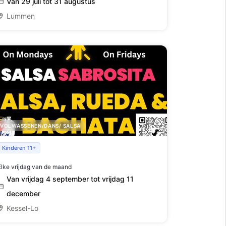
Van 29 juli tot 31 augustus
Lummen
VOLWASSENEN/DANS/ SALSA
Nieuwe reeksen Salsa en bachata starten
Kinderen 11+
vanaf september op vrijdag in Leuven
Elke vrijdag van de maand
Van vrijdag 4 september tot vrijdag 11
december
Kessel-Lo