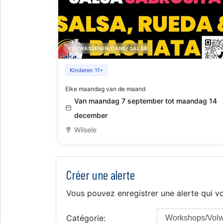
VOLWASSENEN/DANS/ SALSA
Nieuwe reeksen Salsa, Rueda en bachata
Kinderen 11+
starten vanaf september op maandag Leuven
Elke maandag van de maand
Van maandag 7 september tot maandag 14
december
Wilsele
Créer une alerte
Vous pouvez enregistrer une alerte qui vo
Catégorie: