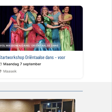
VOLWASSENEN/DANS/ ORIËNTAALSE DANS
Startworkshop Oriëntaalse dans – voor
beginners en gevorderden
Maandag 7 september
Maaseik