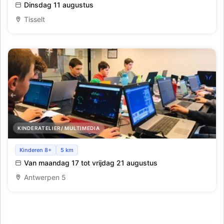
armband
Dinsdag 11 augustus
Tisselt
KINDERATELIER/ MULTIMEDIA
Studio Scratch_Antwerpen_Zomer 8
Kinderen 8+
5 km
Van maandag 17 tot vrijdag 21 augustus
Antwerpen 5