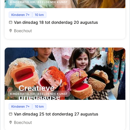
KINDERATELIER/ BEELDENDE KUNST
Derde creatieve driedaags kamp in de zomervakantie :
Kinderen 7+
10 km
kleien / poppen maken
Van dinsdag 18 tot donderdag 20 augustus
Boechout
KINDERATELIER/ BEELDENDE KUNST
Vierde creatief driedaags zomerkampje
Kinderen 7+
10 km
Van dinsdag 25 tot donderdag 27 augustus
Boechout