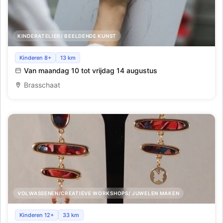
KINDERATELIER/ BEELDENDE KUNST
Tekenkamp_Brasschaat_Zomer 7
Kinderen 8+
13 km
Van maandag 10 tot vrijdag 14 augustus
Brasschaat
VOLWASSENEN/CREATIEVE WORKSHOPS/ JUWELEN MAKEN
Workshop juwelen maken: oorbellen en/of ketting en/of
Kinderen 12+
33 km