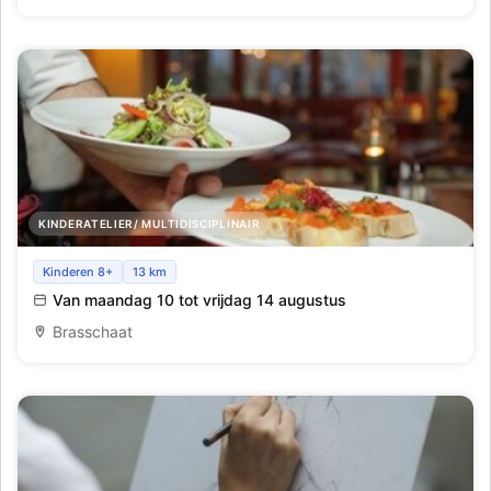
KINDERATELIER/ MULTIDISCIPLINAIR
Pop-up Restaurant_Brasschaat_Week 7
Kinderen 8+
13 km
Van maandag 10 tot vrijdag 14 augustus
Brasschaat