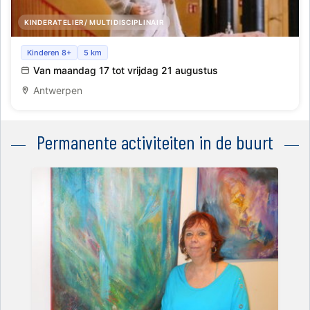
KINDERATELIER/ MULTIDISCIPLINAIR
'Modekamp: Maak een nieuw ontwerp met pre-loved
Kinderen 8+
5 km
kleding_Pulcinella_Week 8
Van maandag 17 tot vrijdag 21 augustus
Antwerpen
Permanente activiteiten in de buurt