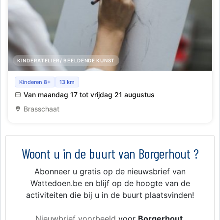
KINDERATELIER/ BEELDENDE KUNST
Tekenkamp_Brasschaat_Zomer 8
Kinderen 8+
13 km
Van maandag 17 tot vrijdag 21 augustus
Brasschaat
Woont u in de buurt van Borgerhout ?
Abonneer u gratis op de nieuwsbrief van
Wattedoen.be en blijf op de hoogte van de
activiteiten die bij u in de buurt plaatsvinden!
Nieuwbrief voorbeeld
voor
Borgerhout
.