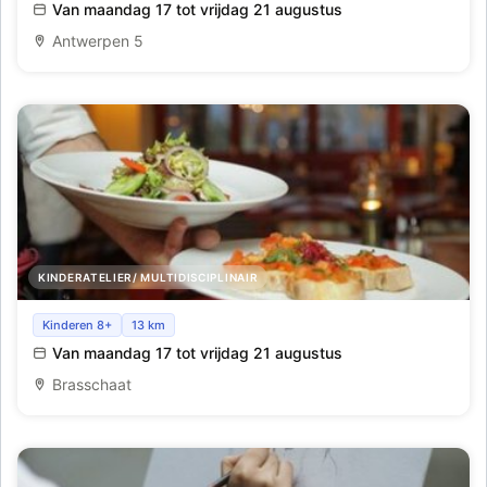
Van maandag 17 tot vrijdag 21 augustus
Antwerpen 5
KINDERATELIER/ MULTIDISCIPLINAIR
Pop-up Restaurant_Brasschaat_Week 8
Kinderen 8+
13 km
Van maandag 17 tot vrijdag 21 augustus
Brasschaat