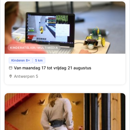
KINDERATELIER/ MULTIMEDIA
Creëer je eigen game in Scratch_Antwerpen_Zomer
Kinderen 8+
5 km
8_Overnachting
Van maandag 17 tot vrijdag 21 augustus
Antwerpen 5