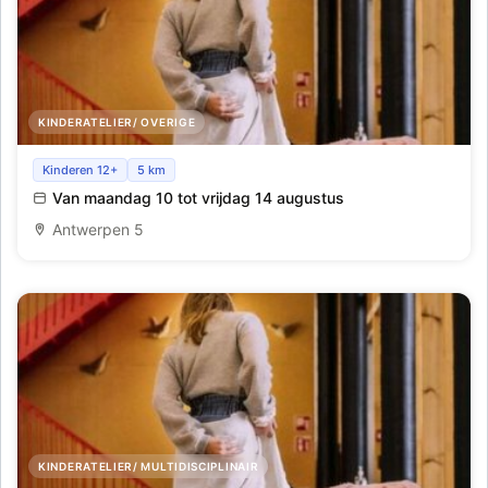
KINDERATELIER/ OVERIGE
Fashion Restyling Lab_Antwerpen_Week7
Kinderen 12+
5 km
Van maandag 10 tot vrijdag 14 augustus
Antwerpen 5
KINDERATELIER/ MULTIDISCIPLINAIR