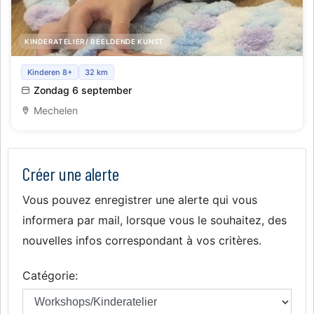
KINDERATELIER/ BEELDENDE KUNST
Handbreien voor kids *braderij actie*
Kinderen 8+
32 km
Zondag 6 september
Mechelen
Créer une alerte
Vous pouvez enregistrer une alerte qui vous
informera par mail, lorsque vous le souhaitez, des
nouvelles infos correspondant à vos critères.
Catégorie: