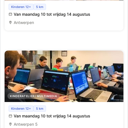
'Modekamp: Maak een nieuw ontwerp met pre-loved
Kinderen 12+
5 km
kleding_Pulcinella_Week 7
Van maandag 10 tot vrijdag 14 augustus
Antwerpen
KINDERATELIER/ MULTIMEDIA
Studio Scratch_Antwerpen_Zomer 7
Kinderen 12+
5 km
Van maandag 10 tot vrijdag 14 augustus
Antwerpen 5