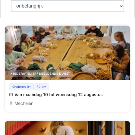
KINDERATELIER/ BEELDENDE KUNST
Creatief zomerkamp in Mechelen – creatieve driedaagse
Kinderen 9+
32 km
voor kinderen
Van maandag 10 tot woensdag 12 augustus
Mechelen