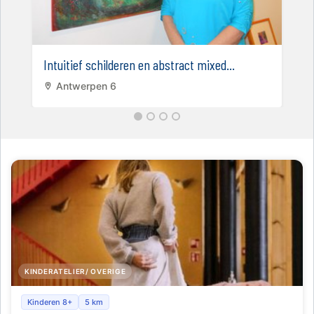
Intuitief schilderen en abstract mixed...
Antwerpen 6
KINDERATELIER/ OVERIGE
Fashion Restyling Lab_Antwerpen_Week8
Kinderen 8+
5 km