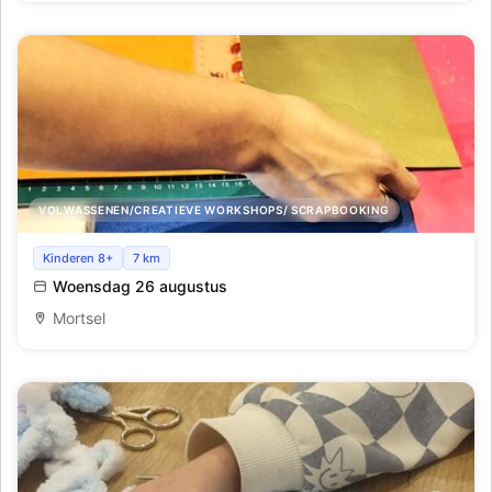
VOLWASSENEN/CREATIEVE WORKSHOPS/ SCRAPBOOKING
Workshop maak je eigen schrift
Kinderen 8+
7 km
Woensdag 26 augustus
Mortsel