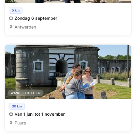
Themazondagen met Walking in Antwerp: Antwerpen
5 km
Bevrijd.
Zondag 6 september
Antwerpen
WANDELTOCHTEN
Wandelzoektocht Fort Liezele
30 km
Van 1 juni tot 1 november
Puurs