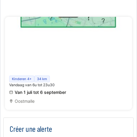
WANDELTOCHTEN
Wandelfotozoektocht voor gezinnen
Kinderen 4+
34 km
Vandaag van 6u tot 23u30
Van 1 juli tot 6 september
Oostmalle
Créer une alerte