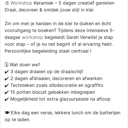
🎨
Workshop
Keramiek – 5 dagen creatief genieten
Draai, decoreer & ontdek jouw stijl in klei
Zin om met je handen in de klei te duiken en écht
vooruitgang te boeken? Tijdens deze intensieve 5-
daagse
workshop
begeleidt Sarah Verwilst je stap
voor stap – of je nu net begint of al ervaring hebt.
Persoonlijke begeleiding staat centraal !
🗓 Wat doen we?
✔️ 3 dagen draaien op de draaischijf
✔️ 2 dagen afdraaien, decoreren en afwerken
✔️ Technieken zoals slibdecoratie en sgraffito
✔️ 15 potten biscuit gebakken inbegrepen
✔️ Mogelijkheid tot extra glazuursessie na afloop
🍽️ Elke dag een verse, lekkere lunch om de batterijen
op te laden.