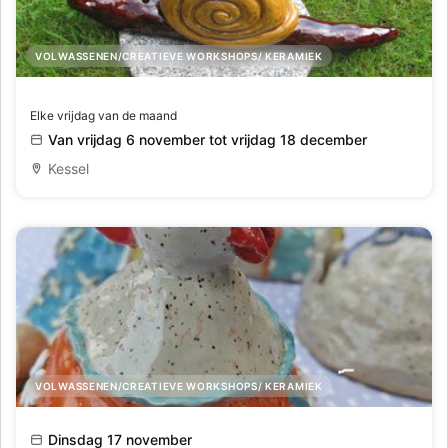
VOLWASSENEN/CREATIEVE WORKSHOPS/ KERAMIEK
Creatief met klei
Elke vrijdag van de maand
Van vrijdag 6 november tot vrijdag 18 december
Kessel
VOLWASSENEN/CREATIEVE WORKSHOPS/ KERAMIEK
Een grote kip maken in keramiek - deel 1
Dinsdag 17 november