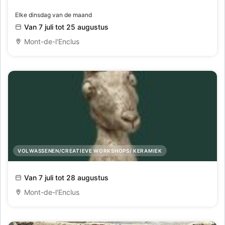
Zomerse Boetseerdagen
Elke dinsdag van de maand
Van 7 juli tot 25 augustus
Mont-de-l'Enclus
VOLWASSENEN/CREATIEVE WORKSHOPS/ KERAMIEK
Figuratief werken met klei
Van 7 juli tot 28 augustus
Mont-de-l'Enclus