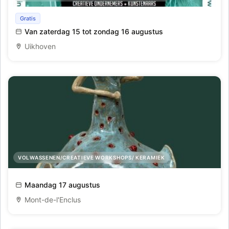
Puur Uniek
Gratis
Van zaterdag 15 tot zondag 16 augustus
Uikhoven
VOLWASSENEN/CREATIEVE WORKSHOPS/ KERAMIEK
Zomerse Boetseerdagen
Maandag 17 augustus
Mont-de-l'Enclus