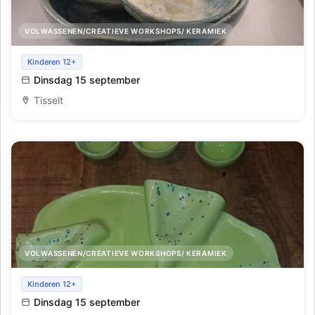
VOLWASSENEN/CREATIEVE WORKSHOPS/ KERAMIEK
Workshop keramiek: 3 schalen in 1
Kinderen 12+
Dinsdag 15 september
Tisselt
VOLWASSENEN/CREATIEVE WORKSHOPS/ KERAMIEK
Workshop keramiek: originele aperitief schaal
Kinderen 12+
Dinsdag 15 september