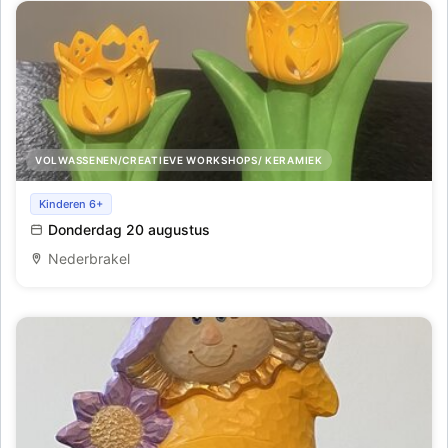
VOLWASSENEN/CREATIEVE WORKSHOPS/ KERAMIEK
Keramiekschilderen en glazuren
Kinderen 6+
Donderdag 20 augustus
Nederbrakel