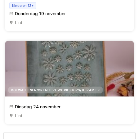
Wanderers maken in keramiek.. zooooo leuk
Kinderen 12+
Donderdag 19 november
Lint
VOLWASSENEN/CREATIEVE WORKSHOPS/ KERAMIEK
Cakeschaal maken in keramiek
Dinsdag 24 november
Lint