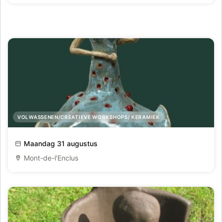
VOLWASSENEN/CREATIEVE WORKSHOPS/ KERAMIEK
Zomerse Boetseerdagen
Maandag 31 augustus
Mont-de-l'Enclus