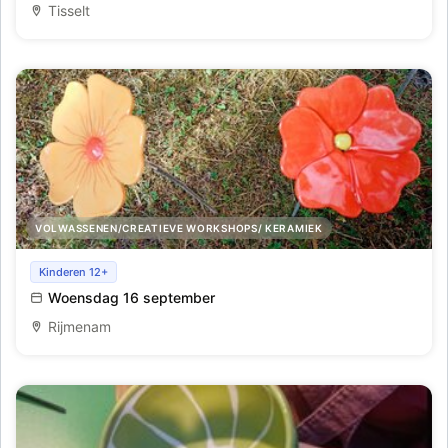
Tisselt
VOLWASSENEN/CREATIEVE WORKSHOPS/ KERAMIEK
Workshop - Keramiek Bloemen maken
Kinderen 12+
Woensdag 16 september
Rijmenam