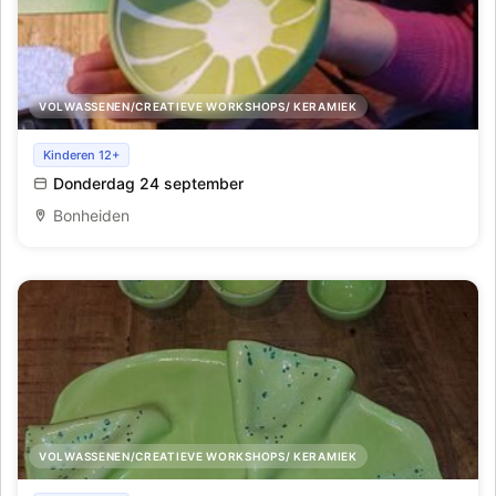
VOLWASSENEN/CREATIEVE WORKSHOPS/ KERAMIEK
Workshop Keramiek Beschilderen
Kinderen 12+
Donderdag 24 september
Bonheiden
VOLWASSENEN/CREATIEVE WORKSHOPS/ KERAMIEK