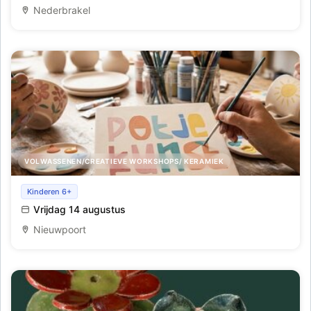
Nederbrakel
VOLWASSENEN/CREATIEVE WORKSHOPS/ KERAMIEK
Workshop pottery painting
Kinderen 6+
Vrijdag 14 augustus
Nieuwpoort