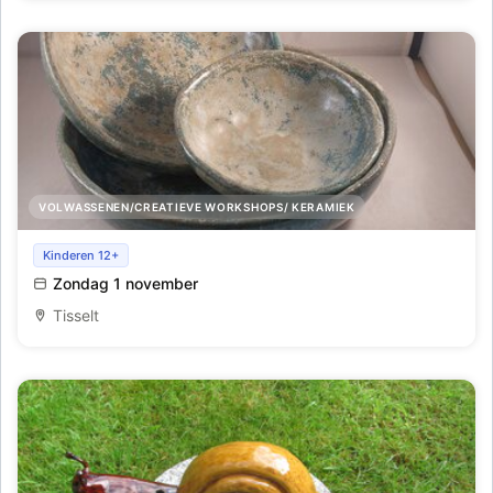
VOLWASSENEN/CREATIEVE WORKSHOPS/ KERAMIEK
Workshop keramiek: 3 schalen in 1
Kinderen 12+
Zondag 1 november
Tisselt