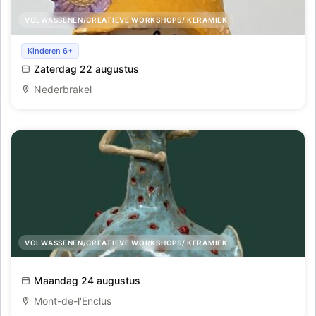
VOLWASSENEN/CREATIEVE WORKSHOPS/ KERAMIEK
Keramiekschilderen en glazuren
Kinderen 6+
Zaterdag 22 augustus
Nederbrakel
VOLWASSENEN/CREATIEVE WORKSHOPS/ KERAMIEK
Zomerse Boetseerdagen
Maandag 24 augustus
Mont-de-l'Enclus