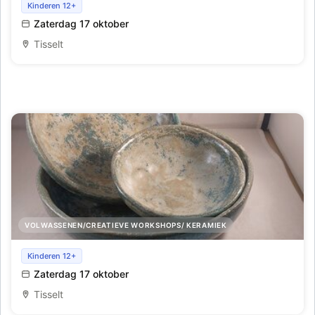
Workshop keramiek: originele aperitief schaal
Kinderen 12+
Zaterdag 17 oktober
Tisselt
VOLWASSENEN/CREATIEVE WORKSHOPS/ KERAMIEK
Workshop keramiek: 3 schalen in 1
Kinderen 12+
Zaterdag 17 oktober
Tisselt