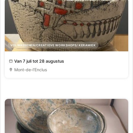
VOLWASSENEN/CREATIEVE WORKSHOPS/ KERAMIEK
Basiscursus klei - handopbouw
Van 7 juli tot 28 augustus
Mont-de-l'Enclus