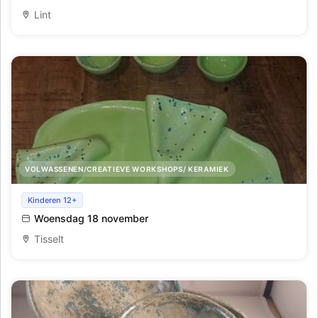
Lint
VOLWASSENEN/CREATIEVE WORKSHOPS/ KERAMIEK
Workshop keramiek: originele aperitief schaal
Kinderen 12+
Woensdag 18 november
Tisselt