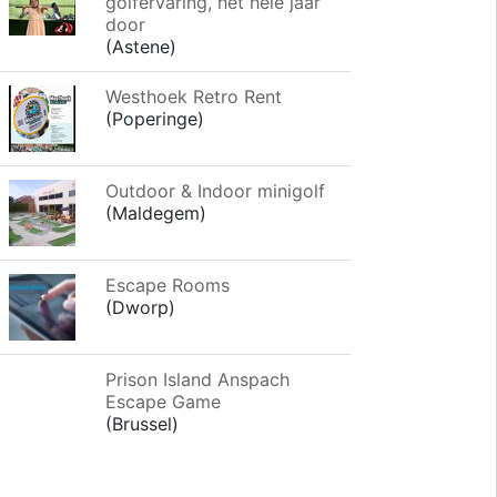
golfervaring, het hele jaar
door
(Astene)
Westhoek Retro Rent
(Poperinge)
Outdoor & Indoor minigolf
(Maldegem)
Escape Rooms
(Dworp)
Prison Island Anspach
Escape Game
(Brussel)