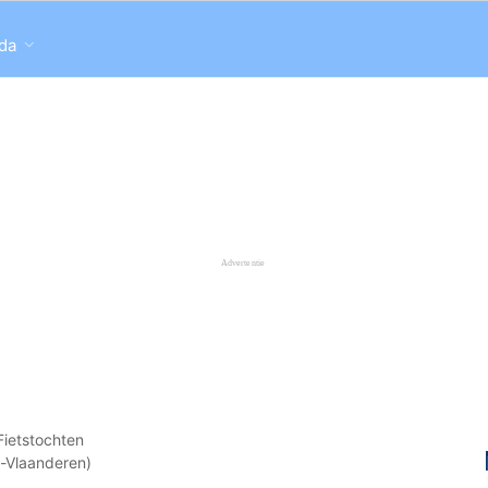
da
Fietstochten
t-Vlaanderen)