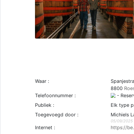
Waar :
Spanjestr
8800
Roe
Telefoonnummer :
- Reser
Publiek :
Elk type p
Toegevoegd door :
Michiels L
05/09/2025
Internet :
https://be