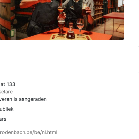
aat 133
selare
veren is aangeraden
ubliek
ars
.rodenbach.be/be/nl.html