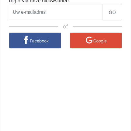
regio via onze nieuwsbrief!
GO
of
Facebook
Google