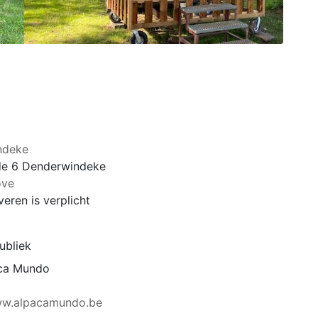
ndeke
de 6 Denderwindeke
ove
eren is verplicht
ubliek
aca Mundo
ww.alpacamundo.be