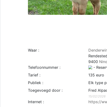
Waar :
Denderwi
Rendeste
9400
Nin
Telefoonnummer :
- Reserv
Tarief :
135 euro
Publiek :
Elk type p
Toegevoegd door :
Fred Alp
15/02/2026
Internet :
https://w