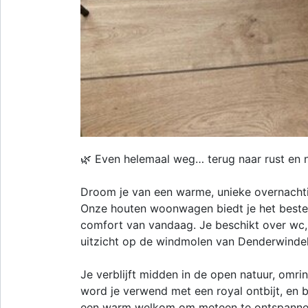
🌿 Even helemaal weg… terug naar rust en n
Droom je van een warme, unieke overnachting
Onze houten woonwagen biedt je het beste
comfort van vandaag. Je beschikt over wc,
uitzicht op de windmolen van Denderwinde
Je verblijft midden in de open natuur, omr
word je verwend met een royal ontbijt, en b
een warm welkom om meteen te ontspanne