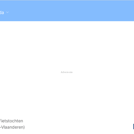
da
Fietstochten
t-Vlaanderen)