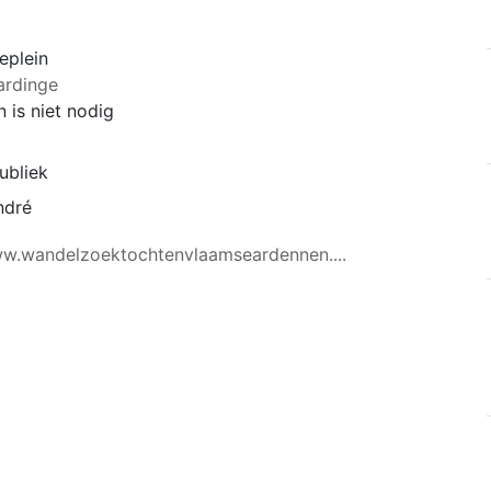
eplein
ardinge
 is niet nodig
ubliek
ndré
ww.wandelzoektochtenvlaamseardennen....