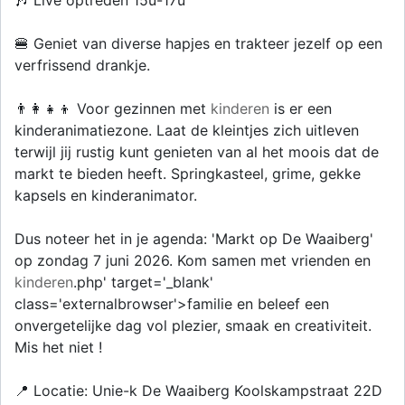
🎶 Live optreden 15u-17u
🍔 Geniet van diverse hapjes en trakteer jezelf op een
verfrissend drankje.
👨‍👩‍👧‍👦 Voor gezinnen met
kinderen
is er een
kinderanimatiezone. Laat de kleintjes zich uitleven
terwijl jij rustig kunt genieten van al het moois dat de
markt te bieden heeft. Springkasteel, grime, gekke
kapsels en kinderanimator.
Dus noteer het in je agenda: 'Markt op De Waaiberg'
op zondag 7 juni 2026. Kom samen met vrienden en
kinderen
.php' target='_blank'
class='externalbrowser'>familie en beleef een
onvergetelijke dag vol plezier, smaak en creativiteit.
Mis het niet !
📍 Locatie: Unie-k De Waaiberg Koolskampstraat 22D