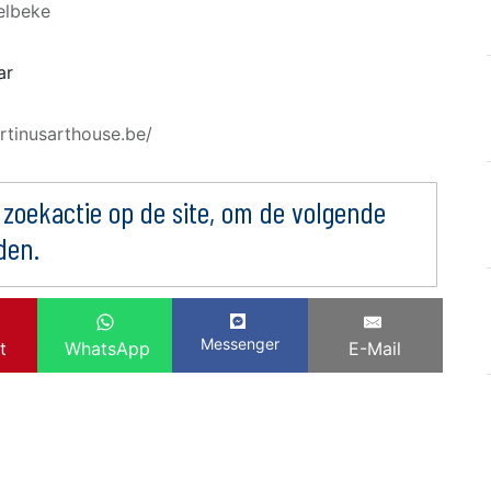
elbeke
ar
rtinusarthouse.be/
 zoekactie op de site, om de volgende
den.
Messenger
t
WhatsApp
E-Mail