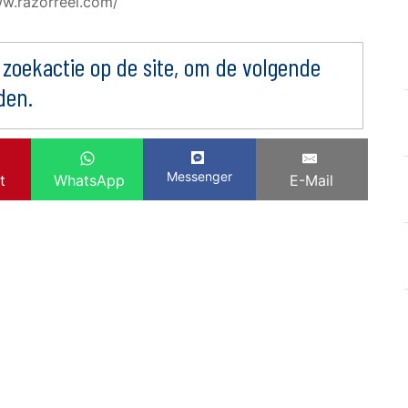
ww.razorreel.com/
 zoekactie op de site, om de volgende
den.
Messenger
t
WhatsApp
E-Mail