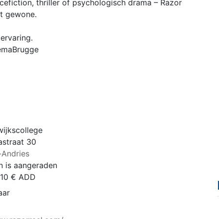
cefiction, thriller of psychologisch drama – Razor
et gewone.
ervaring.
nemaBrugge
wijkscollege
straat 30
-Andries
n is aangeraden
 10 € ADD
aar