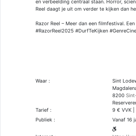
en verbeelding centraal staan. Horror, scien
Reel daagt je uit om verder te kijken dan h
Razor Reel – Meer dan een filmfestival. Een 
#RazorReel2025 #DurfTeKijken #GenreCi
Waar :
Sint Lode
Magdalena
8200
Sint
Reservere
Tarief :
9 € VVK |
Publiek :
Vanaf 16 j