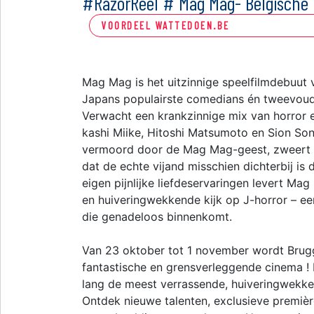
#RazorReel # Mag Mag- Belgische
VOORDEEL WATTEDOEN.BE
Mag Mag is het uitzinnige speelfilmdebuut 
Japans populairste comedians én tweevoud
Verwacht een krankzinnige mix van horror 
kashi Miike, Hitoshi Matsumoto en Sion So
vermoord door de Mag Mag-geest, zweert z
dat de echte vijand misschien dichterbij i
eigen pijnlijke liefdeservaringen levert Mag 
en huiveringwekkende kijk op J-horror – ee
die genadeloos binnenkomt.
Van 23 oktober tot 1 november wordt Brug
fantastische en grensverleggende cinema ! 
lang de meest verrassende, huiveringwekken
Ontdek nieuwe talenten, exclusieve première