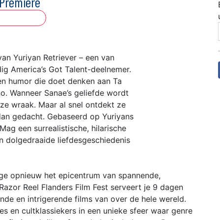
 Première
van Yuriyan Retriever – een van
ig America’s Got Talent-deelnemer.
en humor die doet denken aan Ta
no. Wanneer Sanae’s geliefde wordt
e wraak. Maar al snel ontdekt ze
s dan gedacht. Gebaseerd op Yuriyans
Mag een surrealistische, hilarische
n dolgedraaide liefdesgeschiedenis
ge opnieuw het epicentrum van spannende,
Razor Reel Flanders Film Fest serveert je 9 dagen
de en intrigerende films van over de hele wereld.
s en cultklassiekers in een unieke sfeer waar genre