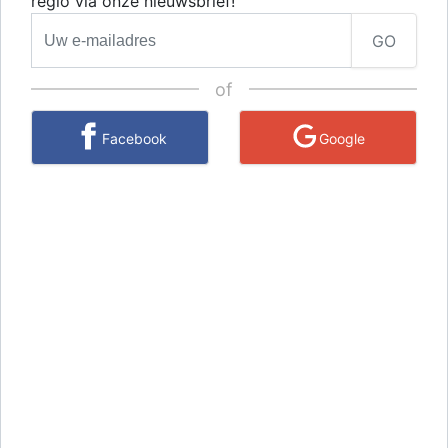
regio via onze nieuwsbrief!
GO
of
Facebook
Google