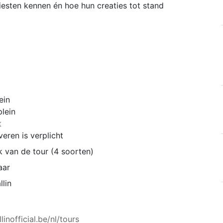
tiesten kennen én hoe hun creaties tot stand
ein
plein
t
eren is verplicht
k van de tour (4 soorten)
aar
llin
linofficial.be/nl/tours