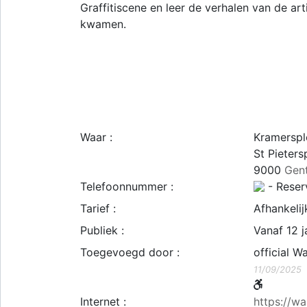
Graffitiscene en leer de verhalen van de ar
kwamen.
Waar :
Kramerspl
St Pieters
9000
Gen
Telefoonnummer :
- Reserv
Tarief :
Afhankelij
Publiek :
Vanaf 12 j
Toegevoegd door :
official Wa
11/09/2025
Internet :
https://wal