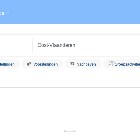
da
tellingen
Voorstellingen
Nachtleven
Groepsactivite