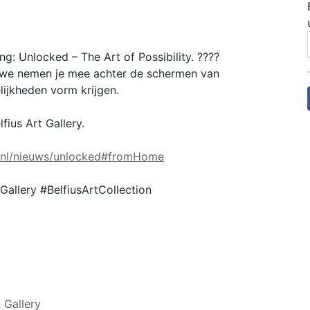
g: Unlocked – The Art of Possibility. ????
k: we nemen je mee achter de schermen van
ijkheden vorm krijgen.
fius Art Gallery.
s/nl/nieuws/unlocked#fromHome
Gallery #BelfiusArtCollection
t Gallery