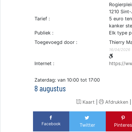
Rogierplei
1210
Sint
Tarief :
5 euro ten
kanker st
Publiek :
Elk type p
Toegevoegd door :
Thierry Ma
16/04/2026
Internet :
https://ww
Zaterdag: van 10:00 tot 17:00
8 augustus
Kaart
|
Afdrukken
Facebook
Twitter
Pinteres