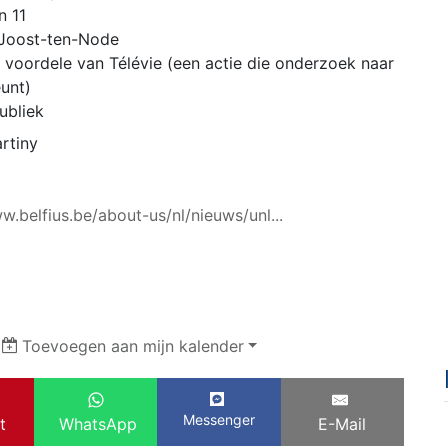
n 11
-Joost-ten-Node
 voordele van Télévie (een actie die onderzoek naar
eunt)
ubliek
rtiny
w.belfius.be/about-us/nl/nieuws/unl...
|
Toevoegen aan mijn kalender
Messenger
t
WhatsApp
E-Mail