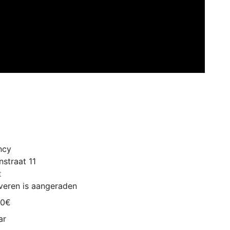
ncy
nstraat 11
t
veren is aangeraden
90€
ar