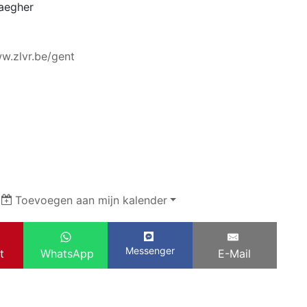
aegher
ww.zlvr.be/gent
|
Toevoegen aan mijn kalender
Messenger
t
WhatsApp
E-Mail