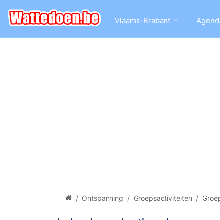
Vlaams-Brabant
Agend
Ontspanning
Groepsactiviteiten
Groep