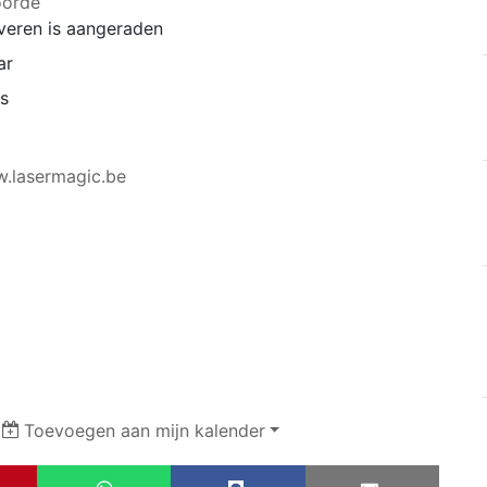
oorde
veren is aangeraden
ar
ps
w.lasermagic.be
|
Toevoegen aan mijn kalender