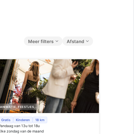
Meer filters
Afstand
ANIMATIE, FEESTJES,..
Horta x Veuve Clicquot Rooftop Terrace
Gratis
Kinderen
18 km
Vandaag van 13u tot 18u
Elke zondag van de maand