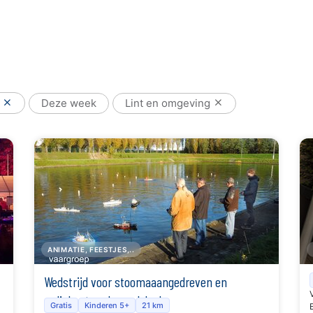
.
Deze week
Lint en omgeving
ANIMATIE, FEESTJES,..
Wedstrijd voor stoomaaangedreven en
radiobestuurde modelschepen
Gratis
Kinderen 5+
21 km