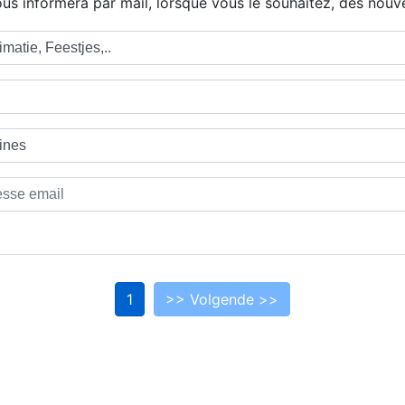
us informera par mail, lorsque vous le souhaitez, des nouve
1
>> Volgende >>