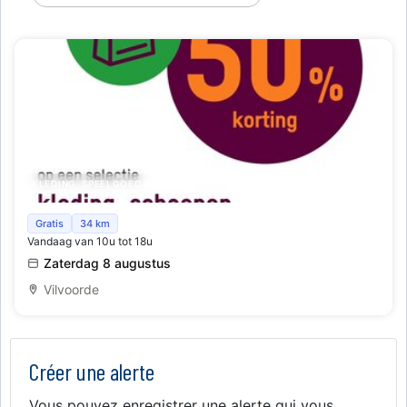
KLEDING, SPEELGOED BEURZEN
Stockverkoop
Gratis
34 km
Vandaag van 10u tot 18u
Zaterdag 8 augustus
Vilvoorde
Créer une alerte
Vous pouvez enregistrer une alerte qui vous