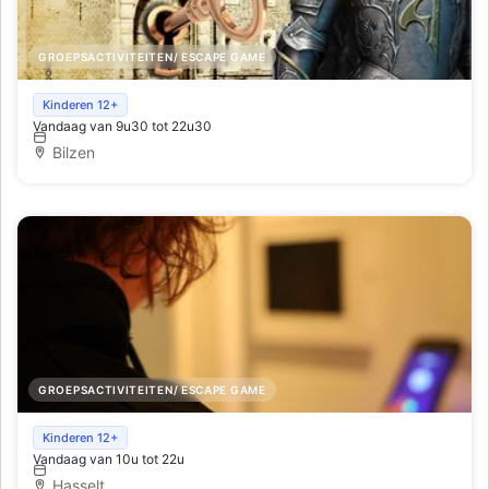
GROEPSACTIVITEITEN/ ESCAPE GAME
Wine Escape Room
Kinderen 12+
Vandaag van 9u30 tot 22u30
Bilzen
GROEPSACTIVITEITEN/ ESCAPE GAME
Escaperoom
Kinderen 12+
Vandaag van 10u tot 22u
Hasselt