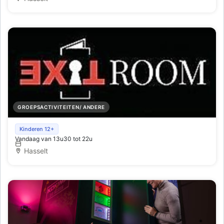
GROEPSACTIVITEITEN/ ANDERE
ExitRoom
Kinderen 12+
Vandaag van 13u30 tot 22u
Hasselt