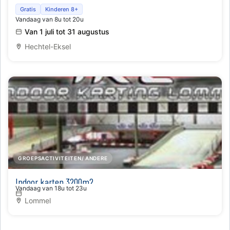
De Sint-Lambertuskerk bruist van het leven (en de
Gratis
Kinderen 8+
Vandaag van 8u tot 20u
koelte)…..als jij dat wilt
Van 1 juli tot 31 augustus
Hechtel-Eksel
GROEPSACTIVITEITEN/ ANDERE
Indoor karten 3200m2
Vandaag van 18u tot 23u
Lommel