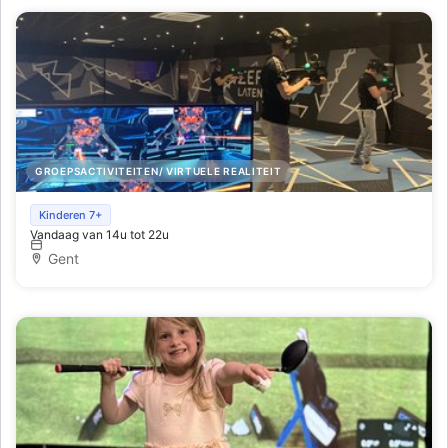
GROEPSACTIVITEITEN/ VIRTUELE REALITEIT
Virtual Reality experience Gent-Zuid
Kinderen 7+
Vandaag van 14u tot 22u
Gent