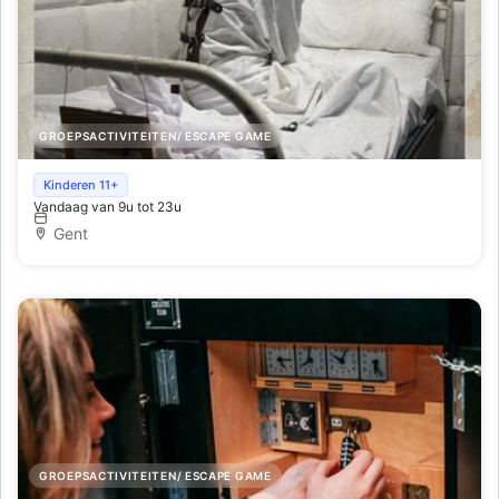
GROEPSACTIVITEITEN/ ESCAPE GAME
Puzzle Escape Rooms -
Kinderen 11+
Vandaag van 9u tot 23u
Gent
GROEPSACTIVITEITEN/ ESCAPE GAME