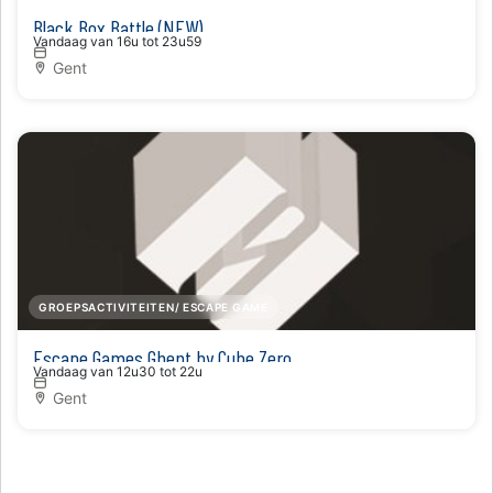
Black Box Battle (NEW)
Vandaag van 16u tot 23u59
Gent
GROEPSACTIVITEITEN/ ESCAPE GAME
Escape Games Ghent by Cube Zero
Vandaag van 12u30 tot 22u
Gent