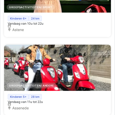
GROEPSACTIVITEITEN/ SPORT
The Golf Loft: Jouw indoor golfervaring, het hele jaar
Kinderen 6+
24 km
Vandaag van 10u tot 22u
door
Astene
GROEPSACTIVITEITEN/ ANDERE
Scooter rijden langsheen kreken en stranden, zalig toch
Kinderen 5+
28 km
Vandaag van 11u tot 22u
Assenede