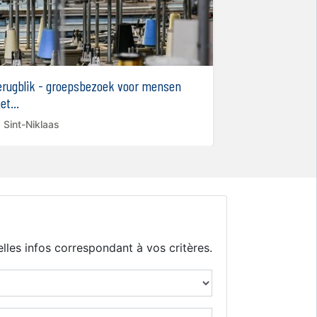
erugblik - groepsbezoek voor mensen
Tricot Lilly - v
et...
Sint-Niklaas
Sint-Niklaas
lles infos correspondant à vos critères.