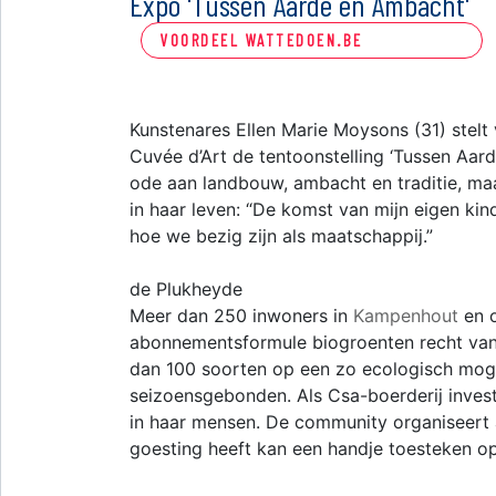
Expo 'Tussen Aarde en Ambacht'
VOORDEEL WATTEDOEN.BE
Kunstenares Ellen Marie Moysons (31) stelt
Cuvée d’Art de tentoonstelling ‘Tussen Aard
ode aan landbouw, ambacht en traditie, m
in haar leven: “De komst van mijn eigen ki
hoe we bezig zijn als maatschappij.”
de Plukheyde
Meer dan 250 inwoners in
Kampenhout
en o
abonnementsformule biogroenten recht van 
dan 100 soorten op een zo ecologisch mogel
seizoensgebonden. Als Csa-boerderij invest
in haar mensen. De community organiseert a
goesting heeft kan een handje toesteken op