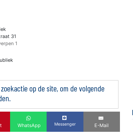
iek
raat 31
erpen 1
ubliek
 zoekactie op de site, om de volgende
den.
Messenger
t
WhatsApp
E-Mail