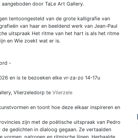
je aangeboden door TaLe Art Gallery.
en tentoongesteld van de grote kalligrafie van
grafieën van haar en beeldend werk van Jean-Paul
he uitspraak Het ritme van het hart is als het ritme
jn en Wie zoekt wat er is.
ord -
2026 en is te bezoeken elke vr-za-zo 14-17u
llery, Vlierzeledorp te
Vlierzele
 kunstvormen en toont hoe deze elkaar inspireren en
rovincies zijn met de poëtische uitspraak van Pedro
t de gedichten in dialoog gegaan. Ze vertaalden
e vormen, patronen en ritmische lijnen. Herhaalde