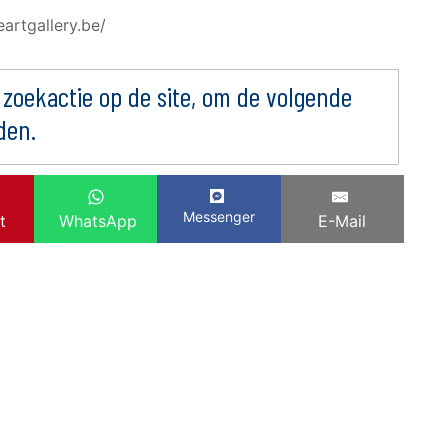
leartgallery.be/
 zoekactie op de site, om de volgende
den.
Messenger
t
WhatsApp
E-Mail