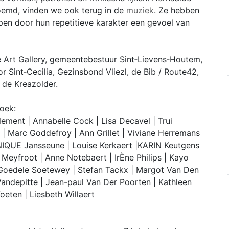
noemd, vinden we ook terug in de
muziek
. Ze hebben
pen door hun repetitieve karakter een gevoel van
 Art Gallery, gemeentebestuur Sint‑Lievens‑Houtem,
Sint‑Cecilia, Gezinsbond Vliezl, de Bib / Route42,
 de Kreazolder.
boek:
ment | Annabelle Cock | Lisa Decavel | Trui
 | Marc Goddefroy | Ann Grillet | Viviane Herremans
NIQUE Jansseune | Louise Kerkaert |KARIN Keutgens
 Meyfroot | Anne Notebaert | IrÈne Philips | Kayo
 Goedele Soetewey | Stefan Tackx | Margot Van Den
andepitte | Jean-paul Van Der Poorten | Kathleen
oeten | Liesbeth Willaert