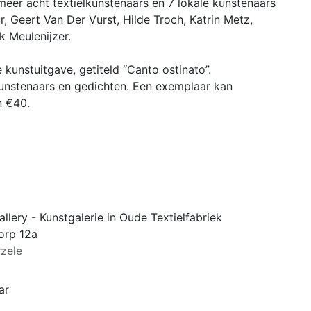
meer acht textielkunstenaars en 7 lokale kunstenaars
, Geert Van Der Vurst, Hilde Troch, Katrin Metz,
k Meulenijzer.
kunstuitgave, getiteld “Canto ostinato”.
unstenaars en gedichten. Een exemplaar kan
n €40.
allery - Kunstgalerie in Oude Textielfabriek
orp 12a
rzele
ar