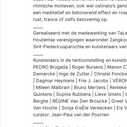
ritmische motieven, ook wel ostinato’s ge
een meditatief en betoverend effect en roe
rust, trance of zelfs betovering op.
_____
Gerealiseerd met de medewerking van TaLe
Houtemse verenigingen waaronder Zangkoor 
Sint-Fledericusparochie en kunstenaars van
_____
Kunstenaars in de tentoonstelling en kunst
PEDRO Brugada | Roger Bursens | Manon Cle
Demarcke | Inge de Zutter | Christel Foncke
| Dagmar Heymans | Frie J. Jacobs | VÉRO
| Mileen Malbrain | Bruno Mertens | Renieke
Quintens | Sophie Rubbens | Lieve Smets |
Berghe | RÉGINE Van Den Broucke | Greet V
Van Houtte | Sonja GisÈle Vereecken | Els V
curator: Jean-Paul van der Poorten
_____