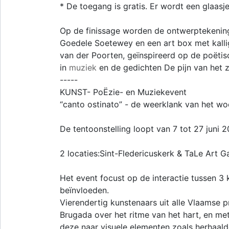
* De toegang is gratis. Er wordt een glaas
Op de finissage worden de ontwerptekening
Goedele Soetewey en een art box met kalli
van der Poorten, geïnspireerd op de poëtisc
in
muziek
en de gedichten De pijn van het zi
-----
KUNST- PoËzie- en Muziekevent
“canto ostinato” - de weerklank van het wo
De tentoonstelling loopt van 7 tot 27 juni 
2 locaties:Sint-Fledericuskerk & TaLe Art Ga
Het event focust op de interactie tussen 3
beïnvloeden.
Vierendertig kunstenaars uit alle Vlaamse p
Brugada over het ritme van het hart, en me
deze naar visuele elementen zoals herhaald