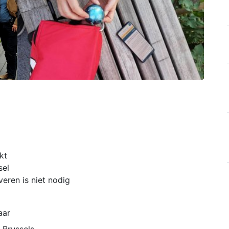
kt
sel
eren is niet nodig
aar
 Brussels