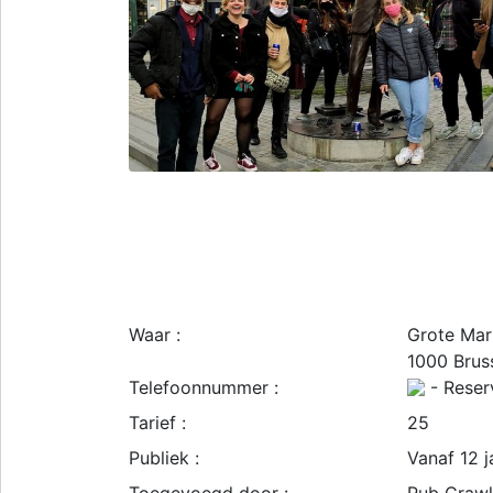
Waar :
Grote Mar
1000
Brus
Telefoonnummer :
- Reserv
Tarief :
25
Publiek :
Vanaf 12 j
Toegevoegd door :
Pub Crawl