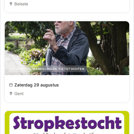
Belsele
UITSTAPPEN, WANDELINGEN, FIETSTOCHTEN
Planten die de Wereld Veranderden
Zaterdag 29 augustus
Gent