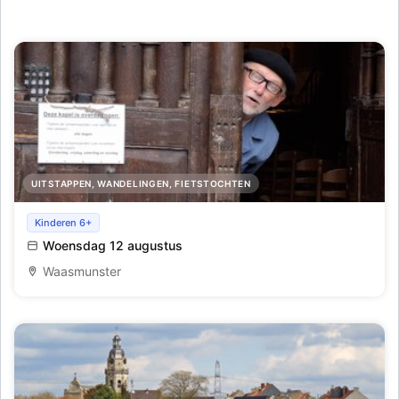
UITSTAPPEN, WANDELINGEN, FIETSTOCHTEN
Macharius vertelt
Kinderen 6+
Woensdag 12 augustus
Waasmunster