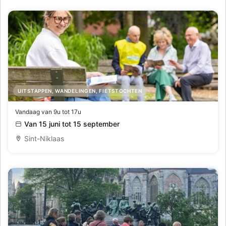
UITSTAPPEN, WANDELINGEN, FIETSTOCHTEN
Mercatorzoektocht - Op speurtocht langs historie en
Vandaag van 9u tot 17u
Van 15 juni tot 15 september
avontuur
Sint-Niklaas