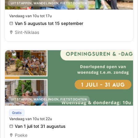
UITSTAPPEN, WANDELINGEN, FIETSTOCHTEN
Mercatorzoektocht - Op speurtocht langs historie en
Vandaag van 10u tot 17u
Van 5 augustus tot 15 september
avontuur
Sint-Niklaas
UITSTAPPEN, WANDELINGEN, FIETSTOCHTEN
Zomerbar Koetshuis
Gratis
Vandaag van 10u tot 22u
Van 1 juli tot 31 augustus
Poeke