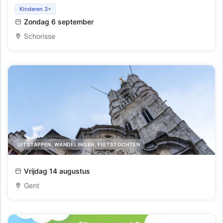
Schuuse met goei Schoeisel
Kinderen 3+
Zondag 6 september
Schorisse
UITSTAPPEN, WANDELINGEN, FIETSTOCHTEN
Beeldige Borsten
Vrijdag 14 augustus
Gent