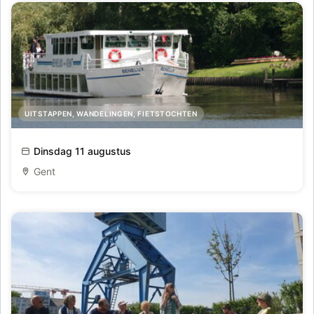
UITSTAPPEN, WANDELINGEN, FIETSTOCHTEN
Afvaart van de Oude Leie
Dinsdag 11 augustus
Gent