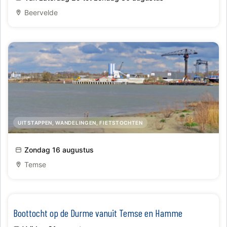
Beervelde
UITSTAPPEN, WANDELINGEN, FIETSTOCHTEN
Schelderondvaart vanuit Temse met bezoek aan het
Zondag 16 augustus
Noordelijk Eiland
Temse
Boottocht op de Durme vanuit Temse en Hamme