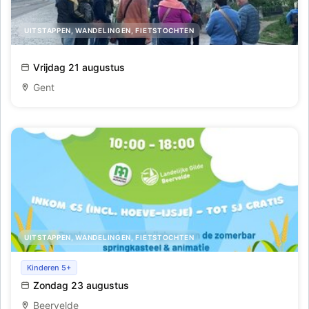
UITSTAPPEN, WANDELINGEN, FIETSTOCHTEN
K'Zie ze Vliegen
Vrijdag 21 augustus
Gent
UITSTAPPEN, WANDELINGEN, FIETSTOCHTEN
Maïsdoolhof
Kinderen 5+
Zondag 23 augustus
Beervelde