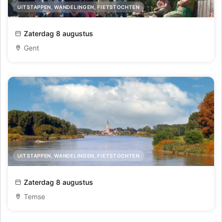
UITSTAPPEN, WANDELINGEN, FIETSTOCHTEN
De oude havenbuurt herleeft
Zaterdag 8 augustus
Gent
UITSTAPPEN, WANDELINGEN, FIETSTOCHTEN
Dagtocht vanuit Temse, Sint-Amands en Dendermonde
Zaterdag 8 augustus
naar Schellebelle en terug.
Temse