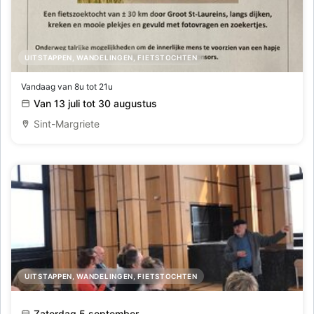
UITSTAPPEN, WANDELINGEN, FIETSTOCHTEN
47e familiale Fietszoektocht Feestcomité
Vandaag van 8u tot 21u
Van 13 juli tot 30 augustus
Sint-Margriete
UITSTAPPEN, WANDELINGEN, FIETSTOCHTEN
Bezoek Boekentoren
Zaterdag 5 september