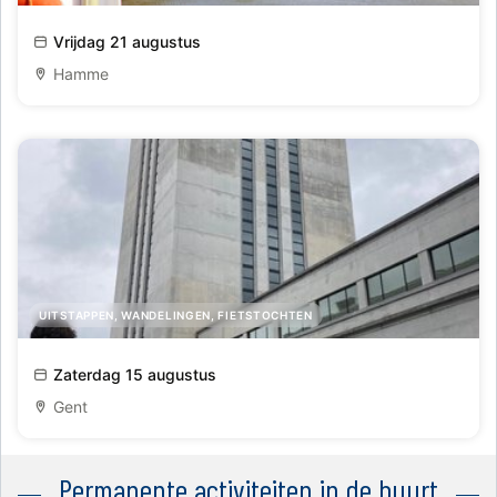
Bezoek aan het Infopunt Durmevallei
Vrijdag 21 augustus
Hamme
UITSTAPPEN, WANDELINGEN, FIETSTOCHTEN
Bezoek Boekentoren
Zaterdag 15 augustus
Gent
Permanente activiteiten in de buurt