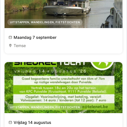
UITSTAPPEN, WANDELINGEN, FIETSTOCHTEN
Dagtocht vanuit Temse en schelle naar hartje Mechelen
Maandag 7 september
Temse
UITSTAPPEN, WANDELINGEN, FIETSTOCHTEN
Puiveldse Sneukeltocht
Vrijdag 14 augustus