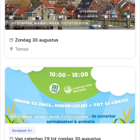
UITSTAPPEN, WANDELINGEN, FIETSTOCHTEN
Schelderondvaart vanuit Temse naar Rupelmonde, Sint-
Zondag 30 augustus
Amands en terug
Temse
UITSTAPPEN, WANDELINGEN, FIETSTOCHTEN
Maïsdoolhof
Kinderen 5+
Van zaterdag 29 tot zondag 30 augustus