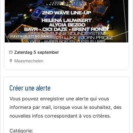
FUIVEN (ELECTRO,DANCE)
Boum Outdoor – Hét dancefestival aan de Maas in
Zaterdag 5 september
Belgisch Limburg
Maasmechelen
Créer une alerte
Vous pouvez enregistrer une alerte qui vous
informera par mail, lorsque vous le souhaitez, des
nouvelles infos correspondant à vos critères.
Catégorie: