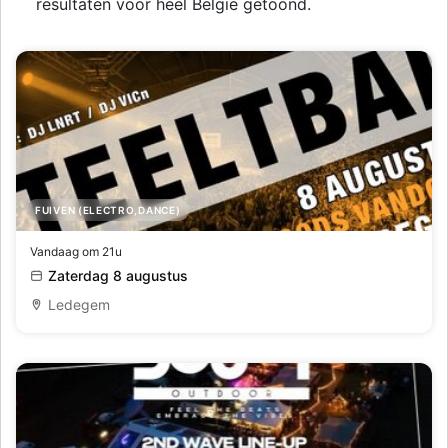
resultaten voor heel België getoond.
FUIVEN (ELECTRO,DANCE)
Teeltbal
Vandaag om 21u
Zaterdag 8 augustus
Ledegem