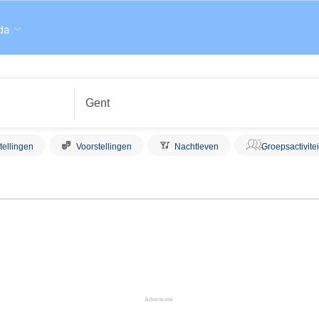
da
tellingen
Voorstellingen
Nachtleven
Groepsactivite