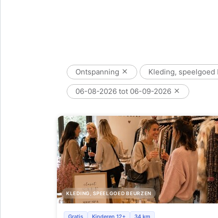
Ontspanning
Kleding, speelgoed
06-08-2026 tot 06-09-2026
KLEDING, SPEELGOED BEURZEN
Dames Closet Sale tijdens kermis Zottegem bi
Gratis
Kinderen 12+
34 km