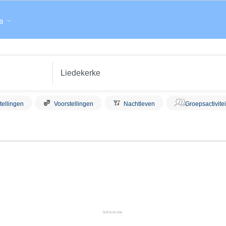
a
tellingen
Voorstellingen
Nachtleven
Groepsactivite