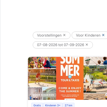
Voorstellingen
Voor Kinderen
07-08-2026 tot 07-09-2026
VOOR KINDEREN
Woensdag is Speeldag !
Gratis
Kinderen 3+
27 km