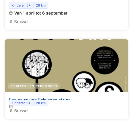
Pol. Een beertje van alle tijden.
Kinderen 5+
28 km
Van 1 april tot 6 september
Brussel
SCHILDERIJEN, TEKENINGEN
Een eeuw van Belgische strips
Kinderen 9+
28 km
Brussel