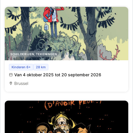
SCHILDERIJEN, TEKENINGEN
De natuur van Wauter Mannaert
Kinderen 6+
28 km
Van 4 oktober 2025 tot 20 september 2026
Brussel