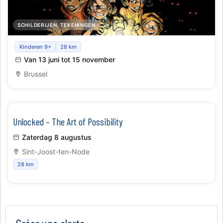
SCHILDERIJEN, TEKENINGEN
Alleen Niet bang (om bang te zijn!)
Kinderen 9+
28 km
Van 13 juni tot 15 november
Brussel
Unlocked – The Art of Possibility
Zaterdag 8 augustus
Sint-Joost-ten-Node
28 km