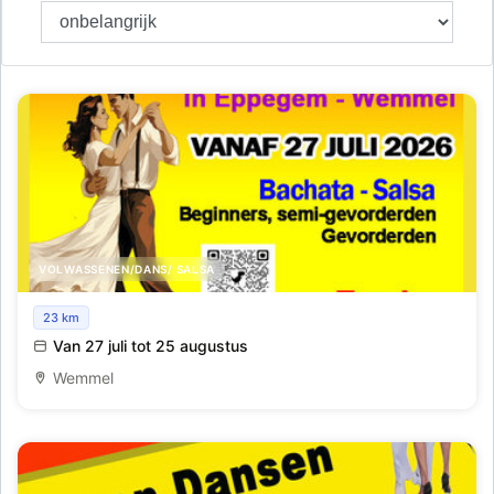
VOLWASSENEN/DANS/ SALSA
Snel salsa zomercusus voor beginners - Bachata, zumba
23 km
Van 27 juli tot 25 augustus
Wemmel