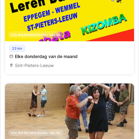
VOLWASSENEN/DANS/ SALSA
Salsa lessen voor beginners
23 km
Elke donderdag van de maand
Sint-Pieters-Leeuw
VOLWASSENEN/DANS/ SALSA