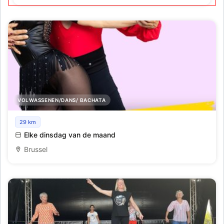
VOLWASSENEN/DANS/ BACHATA
Afterwork Bachata & Salsa
29 km
Elke dinsdag van de maand
Brussel