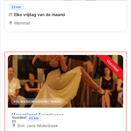
Salsa les
23 km
Elke vrijdag van de maand
Wemmel
Voordeel
VOLWASSENEN/DANS/ TANGO
(Argentijnse) Tangolessen
Voordeel
25 km
Sint-Jans-Molenbeek