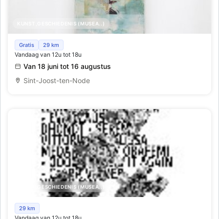
KUNST,GESCHIEDENIS (MUSEA..)
Ivresse des rayons, Gabrielle Mogenet
Gratis
29 km
Vandaag van 12u tot 18u
Van 18 juni tot 16 augustus
Sint-Joost-ten-Node
KUNST,GESCHIEDENIS (MUSEA..)
Side by Side
29 km
Vandaag van 12u tot 18u