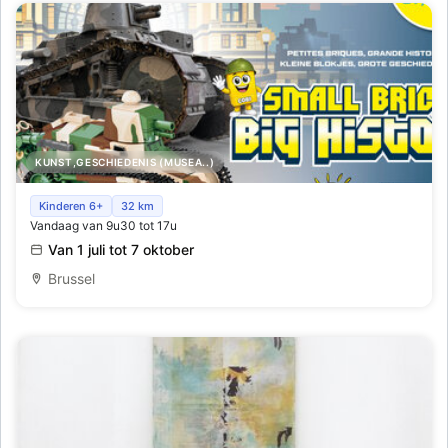
KUNST,GESCHIEDENIS (MUSEA..)
Cobi, Kleine Blokjes, Grote Geschiedenis
Kinderen 6+
32 km
Vandaag van 9u30 tot 17u
Van 1 juli tot 7 oktober
Brussel