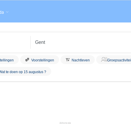
da
tellingen
Voorstellingen
Nachtleven
Groepsactivite
Wat te doen op 15 augustus ?