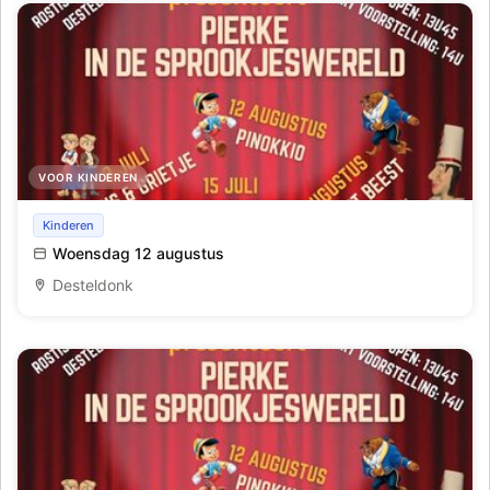
VOOR KINDEREN
Pierke en 'Pinokkio'
Kinderen
Woensdag 12 augustus
Desteldonk