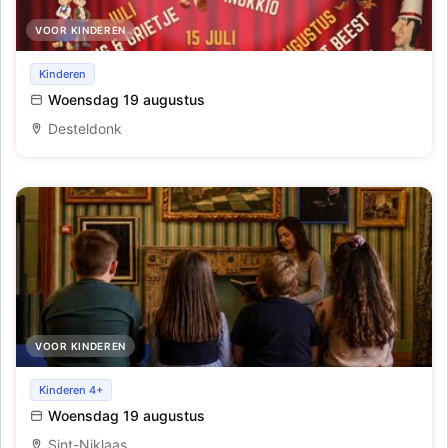
VOOR KINDEREN
Pierke en 'Belle & het Beest'
Kinderen
Woensdag 19 augustus
Desteldonk
VOOR KINDEREN
Verhaaltjes voor het slapengaan - 4 tot 7 jaar
Kinderen 4+
Woensdag 19 augustus
Sint-Niklaas