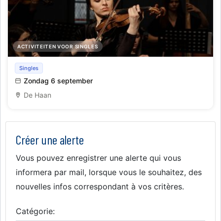
ACTIVITEITEN VOOR SINGLES
Lezing over het leven en werk van Vivaldi, begeleid door
Singles
live vioolmuziek
Zondag 6 september
De Haan
Créer une alerte
Vous pouvez enregistrer une alerte qui vous
informera par mail, lorsque vous le souhaitez, des
nouvelles infos correspondant à vos critères.
Catégorie: