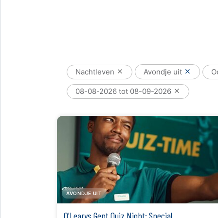
Nachtleven
Avondje uit
O
08-08-2026 tot 08-09-2026
AVONDJE UIT
O'Learys Gent Quiz Night: Special